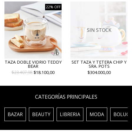
22% OFF
SIN STOCK
TAZA DOBLE VIDRIO TEDDY
SET TAZA Y TETERA CHIP Y
BEAR
SRA. POTS
$23.407,98
$18.100,00
$304.000,00
CATEGORÍAS PRINCIPALES
BAZAR
BEAUTY
LIBRERIA
MODA
BOLUC