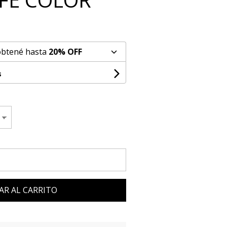
obtené hasta
20% OFF
s
AR AL CARRITO