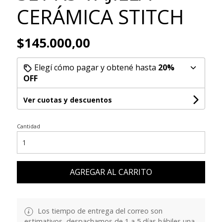
CERÁMICA STITCH
$145.000,00
Elegí cómo pagar y obtené hasta
20%
OFF
Ver cuotas y descuentos
Cantidad
AGREGAR AL CARRITO
Los tiempo de entrega del correo son
estimativos, despachamos de 1 a 5 días hábiles una