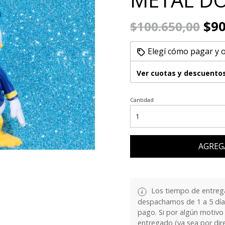
$90
$100.650,00
Elegí cómo pagar y 
Ver cuotas y descuento
Cantidad
AGREG
Los tiempo de entrega
despachamos de 1 a 5 días
pago. Si por algún motivo
entregado (ya sea por dir