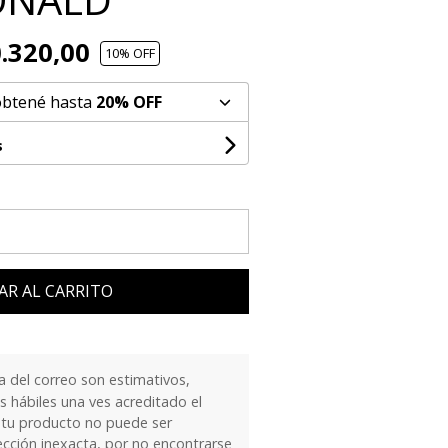
.320,00
10
% OFF
obtené hasta
20% OFF
s
AR AL CARRITO
 del correo son estimativos,
 hábiles una ves acreditado el
 tu producto no puede ser
ección inexacta, por no encontrarse