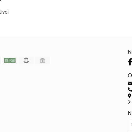
ivo!
N
C
N