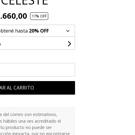
.660,00
17
% OFF
obtené hasta
20% OFF
s
AR AL CARRITO
 del correo son estimativos,
 hábiles una ves acreditado el
 tu producto no puede ser
ección inexacta, por no encontrarse