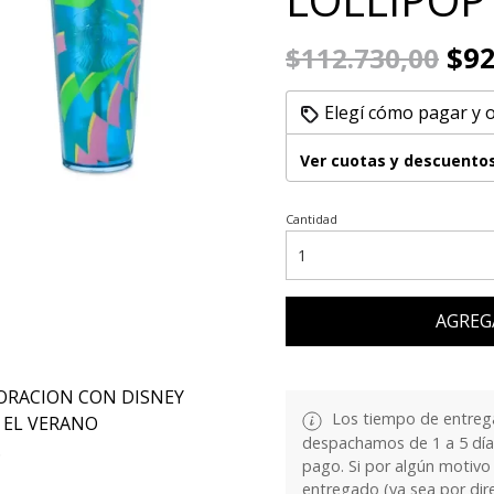
$92
$112.730,00
Elegí cómo pagar y 
Ver cuotas y descuento
Cantidad
AGREG
ORACION CON DISNEY
Los tiempo de entrega
 EL VERANO
despachamos de 1 a 5 días
.
pago. Si por algún motivo
entregado (ya sea por dir