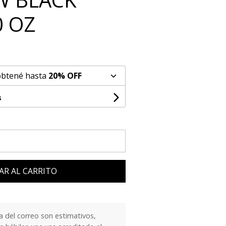
0 OZ
obtené hasta
20% OFF
s
AR AL CARRITO
 del correo son estimativos,