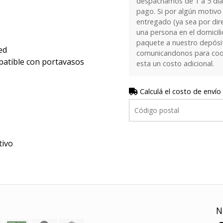
despachamos de 1 a 5 días
pago. Si por algún motivo
entregado (ya sea por dir
una persona en el domicilio
paquete a nuestro depósi
ed
comunicandonos para coor
atible con portavasos
esta un costo adicional.
Calculá el costo de envío
tivo
N